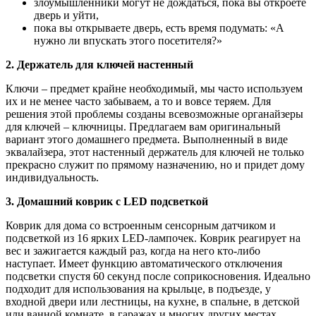
злоумышленники могут не дождаться, пока вы откроете
дверь и уйти,
пока вы открываете дверь, есть время подумать: «А
нужно ли впускать этого посетителя?»
2. Держатель для ключей настенный
Ключи – предмет крайне необходимый, мы часто используем
их и не менее часто забываем, а то и вовсе теряем. Для
решения этой проблемы созданы всевозможные органайзеры
для ключей – ключницы. Предлагаем вам оригинальный
вариант этого домашнего предмета. Выполненный в виде
эквалайзера, этот настенный держатель для ключей не только
прекрасно служит по прямому назначению, но и придет дому
индивидуальность.
3. Домашний коврик с LED подсветкой
Коврик для дома со встроенным сенсорным датчиком и
подсветкой из 16 ярких LED-лампочек. Коврик реагирует на
вес и зажигается каждый раз, когда на него кто-либо
наступает. Имеет функцию автоматического отключения
подсветки спустя 60 секунд после соприкосновения. Идеально
подходит для использования на крыльце, в подъезде, у
входной двери или лестницы, на кухне, в спальне, в детской
или ванной комнате, в гаражах и многих других местах.