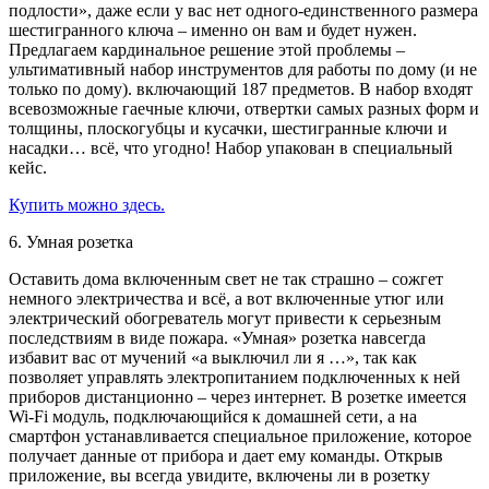
подлости», даже если у вас нет одного-единственного размера
шестигранного ключа – именно он вам и будет нужен.
Предлагаем кардинальное решение этой проблемы –
ультимативный набор инструментов для работы по дому (и не
только по дому). включающий 187 предметов. В набор входят
всевозможные гаечные ключи, отвертки самых разных форм и
толщины, плоскогубцы и кусачки, шестигранные ключи и
насадки… всё, что угодно! Набор упакован в специальный
кейс.
Купить можно здесь.
6. Умная розетка
Оставить дома включенным свет не так страшно – сожгет
немного электричества и всё, а вот включенные утюг или
электрический обогреватель могут привести к серьезным
последствиям в виде пожара. «Умная» розетка навсегда
избавит вас от мучений «а выключил ли я …», так как
позволяет управлять электропитанием подключенных к ней
приборов дистанционно – через интернет. В розетке имеется
Wi-Fi модуль, подключающийся к домашней сети, а на
смартфон устанавливается специальное приложение, которое
получает данные от прибора и дает ему команды. Открыв
приложение, вы всегда увидите, включены ли в розетку