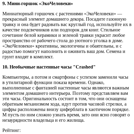
9. Мини-горшок «ЭкоЧеловеки»
Миниатюрный горшочек с растениями «ЭкоЧеловеки» —
прекрасный элемент домашнего декора. Посадите газонную
травку и она будет радовать вас круглый год, используйте их в
качестве подсвечников или подпорок для книг. Стильное
сочетание белой керамики и зеленой травки украсит любое
пространство от рабочего стола до уютного уголка в доме.
«ЭкоЧеловеки» креативны, экологичны и обаятельны, и с
радостью помогут наполнить и оживить ваш дом. Семена и
грунт входят в комплект.
10. Необычные настенные часы "Crashed"
Компьютеры, а потом и смартфоны с успехом заменили часы
в утилитарной функции показа времени. Однако,
выполненные с фантазией настенные часы являются важным
элементом домашнего интерьера. Поэтому представляем вам
эти часы. Оригинальность состоит в том, что они оснащены
обратным механизмом хода, идут против часовой стрелки, а
цифры расположены внизу циферблата в хаотичном порядке.
М пусть по ним сложно узнать время, зато они ясно говорят о
незаурядности владельца и его жилища.
Рейтинг: