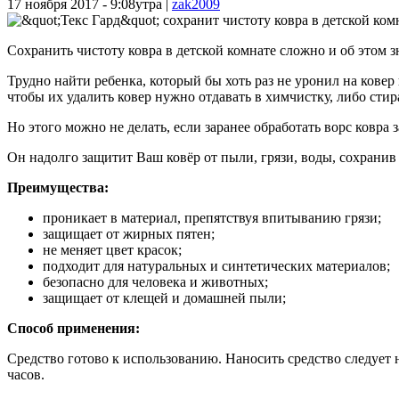
17 ноября 2017 - 9:08утра
|
zak2009
Сохранить чистоту ковра в детской комнате сложно и об этом з
Трудно найти ребенка, который бы хоть раз не уронил на ковер
чтобы их удалить ковер нужно отдавать в химчистку, либо стир
Но этого можно не делать, если заранее обработать ворс ковр
Он надолго защитит Ваш ковёр от пыли, грязи, воды, сохрани
Преимущества:
проникает в материал, препятствуя впитыванию грязи;
защищает от жирных пятен;
не меняет цвет красок;
подходит для натуральных и синтетических материалов;
безопасно для человека и животных;
защищает от клещей и домашней пыли;
Способ применения:
Средство готово к использованию. Наносить средство следует 
часов.