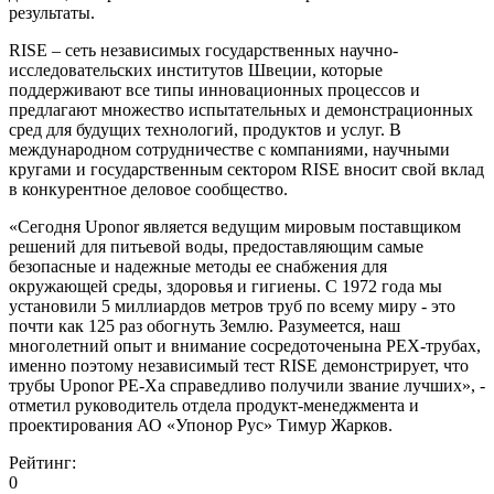
результаты.
RISE – сеть независимых государственных научно-
исследовательских институтов Швеции, которые
поддерживают все типы инновационных процессов и
предлагают множество испытательных и демонстрационных
сред для будущих технологий, продуктов и услуг. В
международном сотрудничестве с компаниями, научными
кругами и государственным сектором RISE вносит свой вклад
в конкурентное деловое сообщество.
«Сегодня Uponor является ведущим мировым поставщиком
решений для питьевой воды, предоставляющим самые
безопасные и надежные методы ее снабжения для
окружающей среды, здоровья и гигиены. С 1972 года мы
установили 5 миллиардов метров труб по всему миру - это
почти как 125 раз обогнуть Землю. Разумеется, наш
многолетний опыт и внимание сосредоточенына PEX-трубах,
именно поэтому независимый тест RISE демонстрирует, что
трубы Uponor PE-Xa справедливо получили звание лучших», -
отметил руководитель отдела продукт-менеджмента и
проектирования АО «Упонор Рус» Тимур Жарков.
Рейтинг:
0