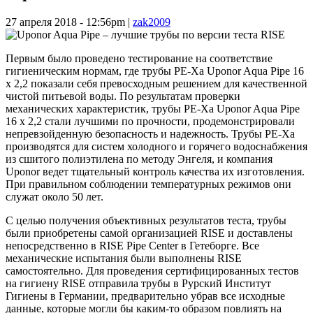
27 апреля 2018 - 12:56pm
|
zak2009
Первым было проведено тестирование на соответствие
гигиеническим нормам, где трубы PE-Xa Uponor Aqua Pipe 16
x 2,2 показали себя превосходным решением для качественной
чистой питьевой воды. По результатам проверки
механических характеристик, трубы PE-Xa Uponor Aqua Pipe
16 x 2,2 стали лучшими по прочности, продемонстрировали
непревзойденную безопасность и надежность. Трубы PE-Xa
производятся для систем холодного и горячего водоснабжения
из сшитого полиэтилена по методу Энгеля, и компания
Uponor ведет тщательный контроль качества их изготовления.
При правильном соблюдении температурных режимов они
служат около 50 лет.
С целью получения объективных результатов теста, трубы
были приобретены самой организацией RISE и доставлены
непосредственно в RISE Pipe Center в Гетеборге. Все
механические испытания были выполнены RISE
самостоятельно. Для проведения сертифицированных тестов
на гигиену RISE отправила трубы в Рурский Институт
Гигиены в Германии, предварительно убрав все исходные
данные, которые могли бы каким-то образом повлиять на