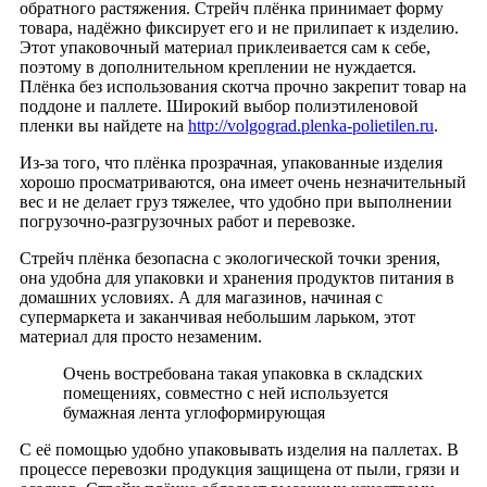
обратного растяжения. Стрейч плёнка принимает форму
товара, надёжно фиксирует его и не прилипает к изделию.
Этот упаковочный материал приклеивается сам к себе,
поэтому в дополнительном креплении не нуждается.
Плёнка без использования скотча прочно закрепит товар на
поддоне и паллете. Широкий выбор полиэтиленовой
пленки вы найдете на
http://volgograd.plenka-polietilen.ru
.
Из-за того, что плёнка прозрачная, упакованные изделия
хорошо просматриваются, она имеет очень незначительный
вес и не делает груз тяжелее, что удобно при выполнении
погрузочно-разгрузочных работ и перевозке.
Стрейч плёнка безопасна с экологической точки зрения,
она удобна для упаковки и хранения продуктов питания в
домашних условиях. А для магазинов, начиная с
супермаркета и заканчивая небольшим ларьком, этот
материал для просто незаменим.
Очень востребована такая упаковка в складских
помещениях, совместно с ней используется
бумажная лента углоформирующая
С её помощью удобно упаковывать изделия на паллетах. В
процессе перевозки продукция защищена от пыли, грязи и