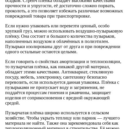
осадков. Стрейч плёнка обладает высокими качествами
прочности и упругости, её достаточно сложно порвать,
проколоть, а это позволяет избежать различные возможных
повреждений товара при транспортировке.
Если нужно упаковать или перевезти ценный, особо
хрупкий груз, можно использовать воздушно-пузырьковую
плёнку. Она состоит и большого количества пузырьков,
наполненных воздухом и облачённых в полиэтилен.
Пузырьки изолированы друг от друга и при повреждении
одного остальные остаются целыми.
Если говорить о свойствах амортизации и теплоизоляции,
то пузырчатая плёнка, как никакой другой материал,
обладает этими качествами. Антиквариат, стеклянную
посуду, мебель, электронику, сантехнику безопасно
перевозить, если используется данная упаковка. Плёнка с
пузырьками не пропускает воду и загрязнения, не
поддаётся процессам гниения и ржавчины, защищает
изделия от соприкосновения с вредной окружающей
средой.
Пузырчатая плёнка широко используется в сельском
хозяйстве. Чтобы укрыть теплицу или парник — лучшего
материала не найти. Также она зарекомендовала себя как
теплоизоляционный материал в строительстве. Её можно