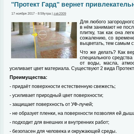
"Протект Гард" вернет привлекател
17 ноября 2017 - 8:59утра
|
zak2009
Для любого загородног
в нём занимают не пос
плитку, так как она ле
сожалению, со времене
выцветать, тем самым с
Что же делать? Как ве
специального средства
от воды, масла, атмо
усиливает цвет материала. Существуют 2 вида Протект
Преимущества:
- придаёт поверхности естественную свежесть;
- усиливает природный цвет поверхности;
- защищает поверхность от УФ-лучей;
- не образует пленки, на поверхности позволяя ей дыш
- подходит для внешних и внутренних работ;
- безопасен для человека и окружающей среды.